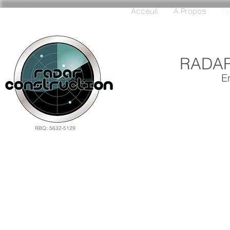
Acceuil
À Propos
No
RADA
E
RBQ: 5632-5129